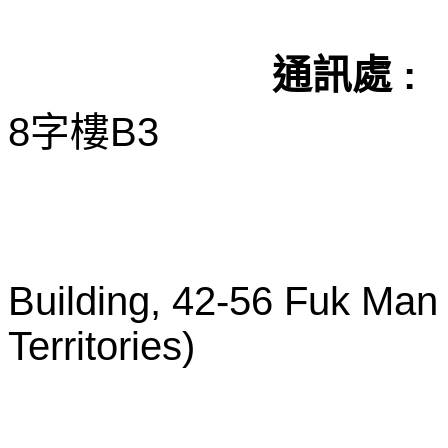
通訊處 :
8字樓B3
(B3, 8/F,
Building, 42-56 Fuk Man
Territories
)